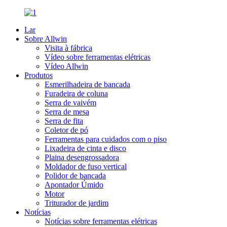
Lar
Sobre Allwin
Visita à fábrica
Vídeo sobre ferramentas elétricas
Vídeo Allwin
Produtos
Esmerilhadeira de bancada
Furadeira de coluna
Serra de vaivém
Serra de mesa
Serra de fita
Coletor de pó
Ferramentas para cuidados com o piso
Lixadeira de cinta e disco
Plaina desengrossadora
Moldador de fuso vertical
Polidor de bancada
Apontador Úmido
Motor
Triturador de jardim
Notícias
Notícias sobre ferramentas elétricas