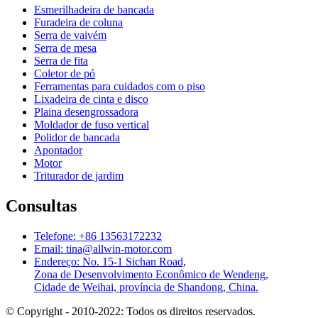
Esmerilhadeira de bancada
Furadeira de coluna
Serra de vaivém
Serra de mesa
Serra de fita
Coletor de pó
Ferramentas para cuidados com o piso
Lixadeira de cinta e disco
Plaina desengrossadora
Moldador de fuso vertical
Polidor de bancada
Apontador
Motor
Triturador de jardim
Consultas
Telefone: +86 13563172232
Email: tina@allwin-motor.com
Endereço: No. 15-1 Sichan Road,
Zona de Desenvolvimento Econômico de Wendeng,
Cidade de Weihai, província de Shandong, China.
© Copyright - 2010-2022: Todos os direitos reservados.